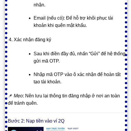
nhận.
Email (nếu có): Để hỗ trợ khôi phục tài
khoản khi quên mật khẩu.
Xác nhận đăng ký
Sau khi điền đầy đủ, nhấn “Gửi” để hệ thống
gửi mã OTP.
Nhập mã OTP vào ô xác nhận để hoàn tất
tạo tài khoản.
📌
Mẹo
: Nên lưu lại thông tin đăng nhập ở nơi an toàn
để tránh quên.
Bước 2: Nạp tiền vào ví 2Q