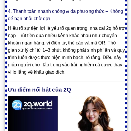
4. Thanh toán nhanh chóng & đa phương thức – Không
để bạn phải chờ đợi
Hiểu rõ sự tiện lợi là yếu tố quan trọng, nha cai 2q hỗ trợ
nạp – rút tiền qua nhiều kênh khác nhau như chuyển
khoản ngân hàng, ví điện tử, thẻ cào và mã QR. Thời
gian xử lý chỉ từ 1–3 phút, không phát sinh phí ẩn và quy
trình luôn được thực hiện minh bạch, rõ ràng. Điều này
giúp người chơi tập trung vào trải nghiệm cá cược thay
vì lo lắng về khâu giao dịch.
Ưu điểm nổi bật của 2Q