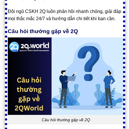
Đội ngũ CSKH 2Q luôn phản hồi nhanh chóng, giải đáp
mọi thắc mắc 24/7 và hướng dẫn chi tiết khi bạn cần.
Câu hỏi thường gặp về 2Q
Câu hỏi thường gặp về 2Q