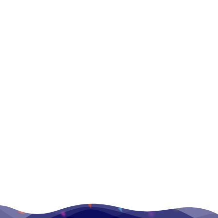
nh chiến thuật và hiệu suất: Arsenal với Man City – Ai chi
Cách C
thế?
22/09/2025
senal với Man City: Cuộc đối đầu vượt ngoài bóng đá Mỗi l
Cách C
Arsenal với Man City chạm trán, không [...]