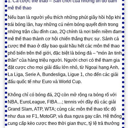
1. Cá cược thể thao – Sân chơi của những tín đồ đam
mê thể thao
Nếu bạn là người yêu thích những phút giây hồi hộp khi
trái bóng lăn, hay những cú ném bóng quyết định trong
những trận cầu đỉnh cao, 2Q chính là nơi biến niềm đam
mê thể thao thành cơ hội chiến thắng thực sự. Sảnh cá
cược thể thao ở đây bao quát hầu hết các môn thể thao
phổ biến trên thế giới, đặc biệt là bóng đá – “món ăn tinh
thần” của hàng triệu người. Người chơi có thể tham gia
đặt cược cho mọi giải đấu lớn nhỏ, từ Ngoại hạng Anh,
La Liga, Serie A, Bundesliga, Ligue 1, cho đến các giải
đấu quốc tế như Euro và World Cup.
Không chỉ có bóng đá, 2Q còn mở rộng ra bóng rổ với
NBA, EuroLeague, FIBA…; tennis với đầy đủ các giải
Grand Slam, ATP, WTA; cùng các môn thể thao tốc độ
như đua xe F1, MotoGP, và đua ngựa gay cấn. Hệ thống
cung cấp kèo cược theo thời gian thực, tỷ lệ trả thưởng