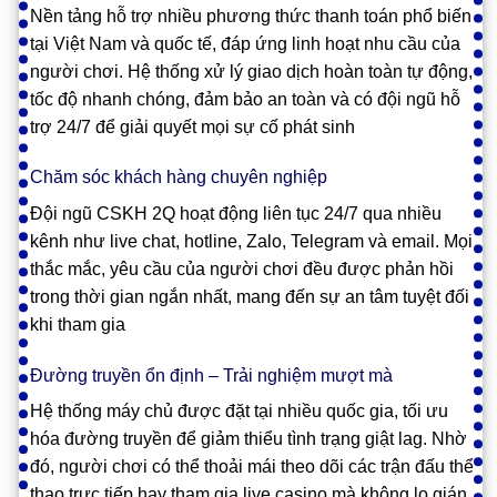
Nền tảng hỗ trợ nhiều phương thức thanh toán phổ biến
tại Việt Nam và quốc tế, đáp ứng linh hoạt nhu cầu của
người chơi. Hệ thống xử lý giao dịch hoàn toàn tự động,
tốc độ nhanh chóng, đảm bảo an toàn và có đội ngũ hỗ
trợ 24/7 để giải quyết mọi sự cố phát sinh
Chăm sóc khách hàng chuyên nghiệp
Đội ngũ CSKH 2Q hoạt động liên tục 24/7 qua nhiều
kênh như live chat, hotline, Zalo, Telegram và email. Mọi
thắc mắc, yêu cầu của người chơi đều được phản hồi
trong thời gian ngắn nhất, mang đến sự an tâm tuyệt đối
khi tham gia
Đường truyền ổn định – Trải nghiệm mượt mà
Hệ thống máy chủ được đặt tại nhiều quốc gia, tối ưu
hóa đường truyền để giảm thiểu tình trạng giật lag. Nhờ
đó, người chơi có thể thoải mái theo dõi các trận đấu thể
thao trực tiếp hay tham gia live casino mà không lo gián