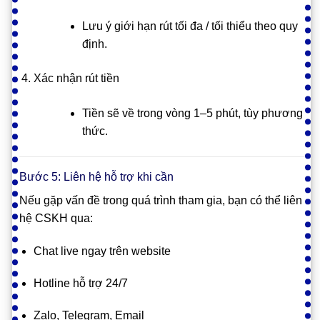
Lưu ý giới hạn rút tối đa / tối thiểu theo quy
định.
Xác nhận rút tiền
Tiền sẽ về trong vòng 1–5 phút, tùy phương
thức.
Bước 5: Liên hệ hỗ trợ khi cần
Nếu gặp vấn đề trong quá trình tham gia, bạn có thể liên
hệ CSKH qua:
Chat live ngay trên website
Hotline hỗ trợ 24/7
Zalo, Telegram, Email