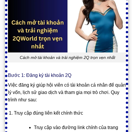
Cách mở tài khoản và trải nghiệm 2Q trọn vẹn nhất
Bước 1: Đăng ký tài khoản 2Q
Việc đăng ký giúp hội viên có tài khoản cá nhân để quản
lý vốn, lịch sử giao dịch và tham gia mọi trò chơi. Quy
trình như sau:
Truy cập đúng liên kết chính thức
Truy cập vào đường link chính của trang