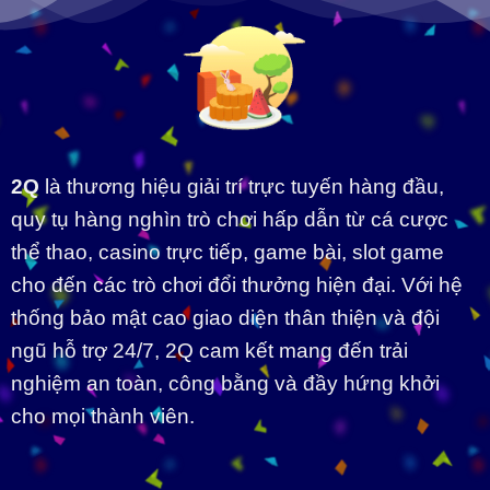
2Q
là thương hiệu giải trí trực tuyến hàng đầu,
quy tụ hàng nghìn trò chơi hấp dẫn từ cá cược
thể thao, casino trực tiếp, game bài, slot game
cho đến các trò chơi đổi thưởng hiện đại. Với hệ
thống bảo mật cao giao diện thân thiện và đội
ngũ hỗ trợ 24/7, 2Q cam kết mang đến trải
nghiệm an toàn, công bằng và đầy hứng khởi
cho mọi thành viên.