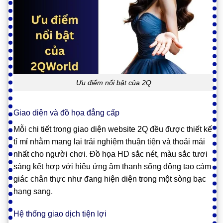
Ưu điểm nổi bật của 2Q
Giao diện và đồ họa đẳng cấp
Mỗi chi tiết trong giao diện website 2Q đều được thiết kế
tỉ mỉ nhằm mang lại trải nghiệm thuận tiện và thoải mái
nhất cho người chơi. Đồ họa HD sắc nét, màu sắc tươi
sáng kết hợp với hiệu ứng âm thanh sống động tạo cảm
giác chân thực như đang hiện diện trong một sòng bạc
hạng sang.
Hệ thống giao dịch tiện lợi