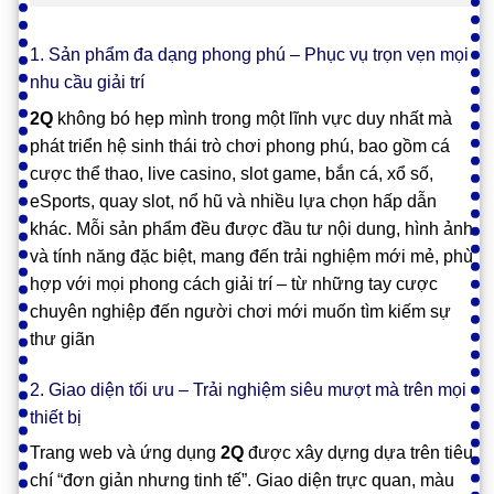
1. Sản phẩm đa dạng phong phú – Phục vụ trọn vẹn mọi
nhu cầu giải trí
2Q
không bó hẹp mình trong một lĩnh vực duy nhất mà
phát triển hệ sinh thái trò chơi phong phú, bao gồm cá
cược thể thao, live casino, slot game, bắn cá, xổ số,
eSports, quay slot, nổ hũ và nhiều lựa chọn hấp dẫn
khác. Mỗi sản phẩm đều được đầu tư nội dung, hình ảnh
và tính năng đặc biệt, mang đến trải nghiệm mới mẻ, phù
hợp với mọi phong cách giải trí – từ những tay cược
chuyên nghiệp đến người chơi mới muốn tìm kiếm sự
thư giãn
2. Giao diện tối ưu – Trải nghiệm siêu mượt mà trên mọi
thiết bị
Trang web và ứng dụng
2Q
được xây dựng dựa trên tiêu
chí “đơn giản nhưng tinh tế”. Giao diện trực quan, màu