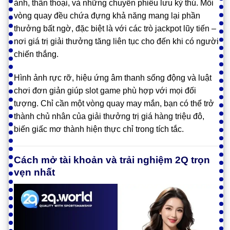
ảnh, thần thoại, và những chuyến phiêu lưu kỳ thú. Mỗi
vòng quay đều chứa đựng khả năng mang lại phần
thưởng bất ngờ, đặc biệt là với các trò jackpot lũy tiến –
nơi giá trị giải thưởng tăng liên tục cho đến khi có người
chiến thắng.
Hình ảnh rực rỡ, hiệu ứng âm thanh sống động và luật
chơi đơn giản giúp slot game phù hợp với mọi đối
tượng. Chỉ cần một vòng quay may mắn, bạn có thể trở
thành chủ nhân của giải thưởng trị giá hàng triệu đô,
biến giấc mơ thành hiện thực chỉ trong tích tắc.
Cách mở tài khoản và trải nghiệm 2Q trọn
vẹn nhất