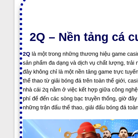
2Q – Nền tảng cá c
2Q
là một trong những thương hiệu game casino 
sản phẩm đa dạng và dịch vụ chất lượng, trải
đây không chỉ là một nền tảng game trực tuyến
thể thao từ giải bóng đá trên toàn thế giới, ca
nhà cái 2q nằm ở việc kết hợp giữa công nghệ h
phí để đến các sòng bạc truyền thống, giờ đây 
những trận đấu thể thao, giải đấu bóng đá toàn