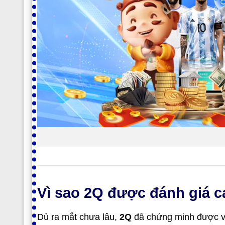
Vì sao 2Q được đánh giá 
Dù ra mắt chưa lâu,
2Q
đã chứng minh được vị