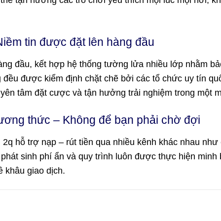
Niềm tin được đặt lên hàng đầu
ng đầu, kết hợp hệ thống tường lửa nhiều lớp nhằm bảo 
ng đều được kiểm định chặt chẽ bởi các tổ chức uy tín q
ể yên tâm đặt cược và tận hưởng trải nghiệm trong một m
ương thức – Không để bạn phải chờ đợi
cai 2q hỗ trợ nạp – rút tiền qua nhiều kênh khác nhau nh
phát sinh phí ẩn và quy trình luôn được thực hiện minh 
ề khâu giao dịch.