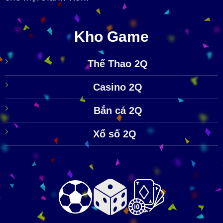
Kho Game
Thể Thao 2Q
Casino 2Q
Bắn cá 2Q
Xổ số 2Q