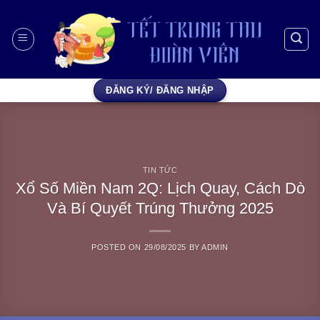
Chuyển
đến
nội
dung
ĐĂNG KÝ/ ĐĂNG NHẬP
TIN TỨC
Xổ Số Miền Nam 2Q: Lịch Quay, Cách Dò
Và Bí Quyết Trúng Thưởng 2025
POSTED ON
29/08/2025
BY
ADMIN