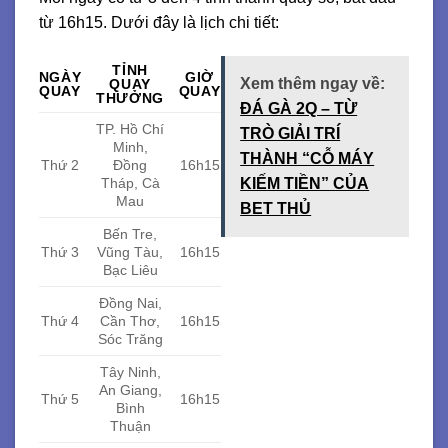
từ 16h15. Dưới đây là lịch chi tiết:
TỈNH
NGÀY
GIỜ
Xem thêm ngay về:
QUAY
QUAY
QUAY
THƯỞNG
ĐÁ GÀ 2Q – TỪ
TP. Hồ Chí
TRÒ GIẢI TRÍ
Minh,
THÀNH “CỖ MÁY
Thứ 2
Đồng
16h15
Tháp, Cà
KIẾM TIỀN” CỦA
Mau
BET THỦ
Bến Tre,
Thứ 3
Vũng Tàu,
16h15
Bạc Liêu
Đồng Nai,
Thứ 4
Cần Thơ,
16h15
Sóc Trăng
Tây Ninh,
An Giang,
Thứ 5
16h15
Bình
Thuận