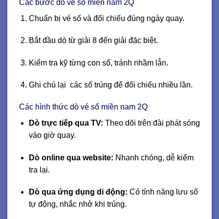
Các bước dò vé số miền nam 2Q
Chuẩn bị vé số và đối chiếu đúng ngày quay.
Bắt đầu dò từ giải 8 đến giải đặc biệt.
Kiểm tra kỹ từng con số, tránh nhầm lẫn.
Ghi chú lại các số trúng để đối chiếu nhiều lần.
Các hình thức dò vé số miền nam 2Q
Dò trực tiếp qua TV:
Theo dõi trên đài phát sóng
vào giờ quay.
Dò online qua website:
Nhanh chóng, dễ kiểm
tra lại.
Dò qua ứng dụng di động:
Có tính năng lưu số
tự động, nhắc nhở khi trúng.