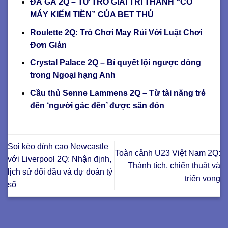
ĐÁ GÀ 2Q – TỪ TRÒ GIẢI TRÍ THÀNH “CỖ
MÁY KIẾM TIỀN” CỦA BET THỦ
Roulette 2Q: Trò Chơi May Rủi Với Luật Chơi
Đơn Giản
Crystal Palace 2Q – Bí quyết lội ngược dòng
trong Ngoại hạng Anh
Cầu thủ Senne Lammens 2Q – Từ tài năng trẻ
đến ‘người gác đền’ được săn đón
Soi kèo đỉnh cao Newcastle
Toàn cảnh U23 Việt Nam 2Q:
với Liverpool 2Q: Nhận định,
Thành tích, chiến thuật và
lịch sử đối đầu và dự đoán tỷ
triển vọng
số