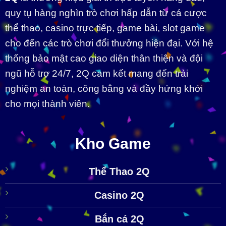
quy tụ hàng nghìn trò chơi hấp dẫn từ cá cược
thể thao, casino trực tiếp, game bài, slot game
cho đến các trò chơi đổi thưởng hiện đại. Với hệ
thống bảo mật cao giao diện thân thiện và đội
ngũ hỗ trợ 24/7, 2Q cam kết mang đến trải
nghiệm an toàn, công bằng và đầy hứng khởi
cho mọi thành viên.
Kho Game
Thể Thao 2Q
Casino 2Q
Bắn cá 2Q