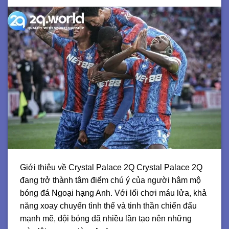
Giới thiệu về Crystal Palace 2Q Crystal Palace 2Q
đang trở thành tâm điểm chú ý của người hâm mộ
bóng đá Ngoại hạng Anh. Với lối chơi máu lửa, khả
năng xoay chuyển tình thế và tinh thần chiến đấu
mạnh mẽ, đội bóng đã nhiều lần tạo nên những