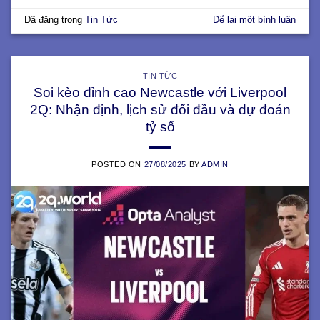
Đã đăng trong
Tin Tức
Để lại một bình luận
TIN TỨC
Soi kèo đỉnh cao Newcastle với Liverpool
2Q: Nhận định, lịch sử đối đầu và dự đoán
tỷ số
POSTED ON
27/08/2025
BY
ADMIN