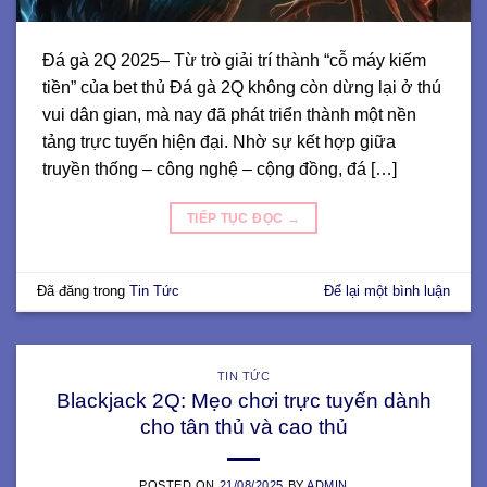
Đá gà 2Q 2025– Từ trò giải trí thành “cỗ máy kiếm
tiền” của bet thủ Đá gà 2Q không còn dừng lại ở thú
vui dân gian, mà nay đã phát triển thành một nền
tảng trực tuyến hiện đại. Nhờ sự kết hợp giữa
truyền thống – công nghệ – cộng đồng, đá […]
TIẾP TỤC ĐỌC
→
Đã đăng trong
Tin Tức
Để lại một bình luận
TIN TỨC
Blackjack 2Q: Mẹo chơi trực tuyến dành
cho tân thủ và cao thủ
POSTED ON
21/08/2025
BY
ADMIN