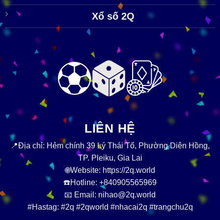
Xổ số 2Q
LIÊN HỆ
📍Địa chỉ: Hẻm chính 39 Lý Thái Tổ, Phường Diên Hồng,
TP. Pleiku, Gia Lai
🌐Website: https://2q.world
☎️Hotline: +840905565969
📧 Email: nihao@2q.world
#Hastag: #2q #2qworld #nhacai2q #trangchu2q