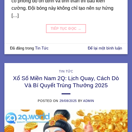
có phong độ ổn định và tinh thần thi đấu kiên
cường. Đội bóng này không chỉ tạo nên sự hứng
[…]
TIẾP TỤC ĐỌC
→
Đã đăng trong
Tin Tức
Để lại một bình luận
TIN TỨC
Xổ Số Miền Nam 2Q: Lịch Quay, Cách Dò
Và Bí Quyết Trúng Thưởng 2025
POSTED ON
29/08/2025
BY
ADMIN