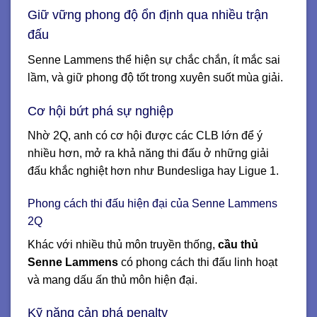
Giữ vững phong độ ổn định qua nhiều trận
đấu
Senne Lammens thể hiện sự chắc chắn, ít mắc sai
lầm, và giữ phong độ tốt trong xuyên suốt mùa giải.
Cơ hội bứt phá sự nghiệp
Nhờ 2Q, anh có cơ hội được các CLB lớn để ý
nhiều hơn, mở ra khả năng thi đấu ở những giải
đấu khắc nghiệt hơn như Bundesliga hay Ligue 1.
Phong cách thi đấu hiện đại của Senne Lammens
2Q
Khác với nhiều thủ môn truyền thống,
cầu thủ
Senne Lammens
có phong cách thi đấu linh hoạt
và mang dấu ấn thủ môn hiện đại.
Kỹ năng cản phá penalty