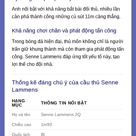
Anh nổi bật với khả năng bắt bài đối thủ, nhiều lần
cản phá thành công những cú sút 11m căng thẳng.
Khả năng chơi chân và phát động tấn công
Trong bóng đá hiện đại, thủ môn không chỉ là người
trấn giữ khung thành mà còn tham gia phát động tấn
công. Senne Lammens đáp ứng tốt yếu tố này, tạo
lợi thế cho đội nhà.
Thống kê đáng chú ý của cầu thủ Senne
Lammens
HẠNG
THÔNG TIN NỔI BẬT
MỤC
Họ và tên
Senne Lammens 2Q
Chiều cao
1m93
Quốc tịch
Bỉ