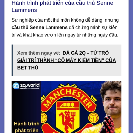
Hành trình phát triển của cầu thủ Senne
Lammens
Sự nghiệp của một thủ môn không dễ dàng, nhưng
cầu thủ Senne Lammens
đã chứng minh sự kiên
trì và khát khao vươn lên ngay từ những ngày đầu.
Xem thêm ngay về:
ĐÁ GÀ 2Q – TỪ TRÒ
GIẢI TRÍ THÀNH “CỖ MÁY KIẾM TIỀN” CỦA
BET THỦ