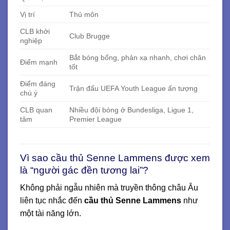
Vị trí
Thủ môn
CLB khởi
Club Brugge
nghiệp
Bắt bóng bổng, phản xạ nhanh, chơi chân
Điểm mạnh
tốt
Điểm đáng
Trận đấu UEFA Youth League ấn tượng
chú ý
CLB quan
Nhiều đội bóng ở Bundesliga, Ligue 1,
tâm
Premier League
Vì sao cầu thủ Senne Lammens được xem
là “người gác đền tương lai”?
Không phải ngẫu nhiên mà truyền thông châu Âu
liên tục nhắc đến
cầu thủ Senne Lammens
như
một tài năng lớn.