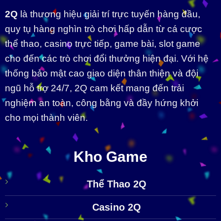
2Q
là thương hiệu giải trí trực tuyến hàng đầu,
quy tụ hàng nghìn trò chơi hấp dẫn từ cá cược
thể thao, casino trực tiếp, game bài, slot game
cho đến các trò chơi đổi thưởng hiện đại. Với hệ
thống bảo mật cao giao diện thân thiện và đội
ngũ hỗ trợ 24/7, 2Q cam kết mang đến trải
nghiệm an toàn, công bằng và đầy hứng khởi
cho mọi thành viên.
Kho Game
Thể Thao 2Q
Casino 2Q